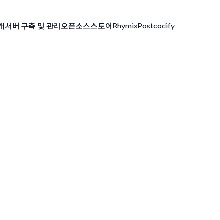
Rhymix
Postcodify
개
서버 구축 및 관리
오픈소스
스토어