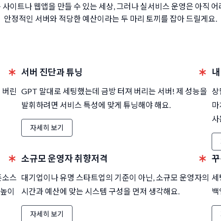
 사이트나 웹앱을 만들 수 있는 세상,
그러나 실서비스 운영은 아직 어
안정적인 서버와 적당한 예산이라는
두 마리 토끼를 잡아 드릴게요.
서버 진단과 튜닝
내
 버린
GPT 말대로 세팅했는데 금방 터져 버리는 서버! 제 성능을
상
발휘하려면 서비스 특성에 맞게 튜닝해야 해요.
마
사
자세히 보기
소규모 운영자 취향저격
꾸
오픈소스
대기업이나 유명 스타트업의 기준이 아닌, 소규모 운영자의
세
눈높이
시간과 예산에 맞는 시스템 구성을 먼저 생각해요.
백
자세히 보기